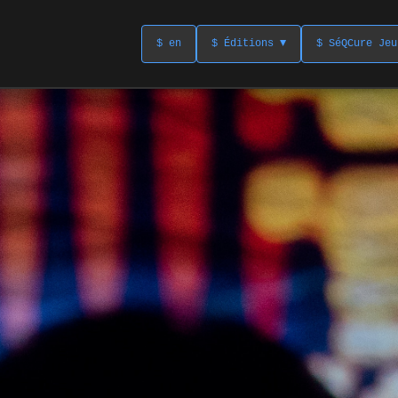
$ en
$ Éditions ▼
$ SéQCure Jeu