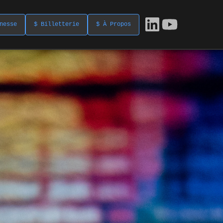
nesse
$ Billetterie
$ À Propos